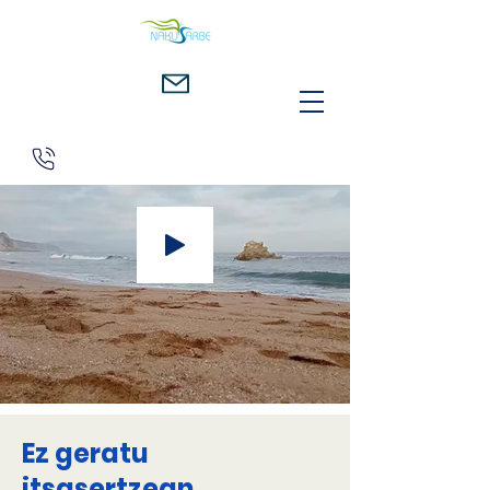
Ez geratu
itsasertzean.